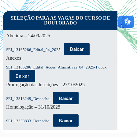
SELEÇÃO PARA AS VAGAS DO CURSO DE
DOUTORADO
Abertura – 24/09/2025
Baixar
SEI_13165286_Edital_04_2025
Anexos
SEI_13165286_Edital_Acoes_Afirmativas_04_2025-1.docx
Baixar
Prorrogação das Inscrições – 27/10/2025
Baixar
SEI_13313249_Despacho
Homologação – 31/10/2025
Baixar
SEI_13338833_Despacho