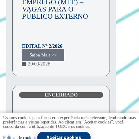
EMPREGO (MTE) –
VAGAS PARA O
PÚBLICO EXTERNO
EDITAL Nº
2/2026
Saiba Mais >>
20/03/2026
ENCERRADO
Usamos cookies para fornecer a experiência mais relevante, lembrando suas
preferências e visitas repetidas. Ao clicar em “Aceitar cookies”, você
concorda com a utilização de TODOS os cookies.
ALUNO ESPECIAL
,
EDITAIS
,
PPGECO
PROCESSO SELETIVO
Aceitar cookies
Política de cookies